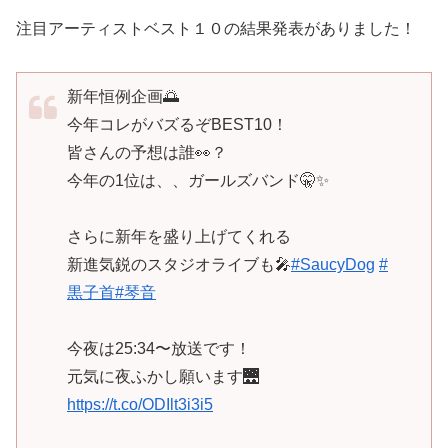
注目アーティストベスト１０の結果発表がありました！
新年恒例企画🌅
今年コレがバズるぞBEST10！
皆さんの予想は誰👀？
今年の1位は、、ガールズバンド🤫✨
さらに新年を盛り上げてくれる
新進気鋭のスタジオライブも🎤
#SaucyDog
#
黒子首
#琴音
今夜は25:34〜放送です！
元気に夜ふかし願います🌉
https://t.co/ODIlt3i3i5