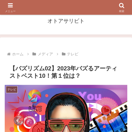
音・音楽を 掘って 漁って 浴びる！
メニュー
検索
オトアサリビト
ホーム
メディア
テレビ
【バズリズム02】2023年バズるアーティ
ストベスト10！第１位は？
テレビ