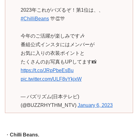
2023年これがバズるぞ！第1位は、、
#ChilliBeans
🎊👏🎊
今年のご活躍が楽しみです🎶
番組公式インスタにはメンバーが
お気に入りの衣装ポイントと
たくさんのお写真もUPしてます📸
https://t.co/JRpPbeEsBu
pic.twitter.com/ULF8vYkjxW
— バズリズム(日本テレビ)
(@BUZZRHYTHM_NTV)
January 6, 2023
・
Chilli Beans.