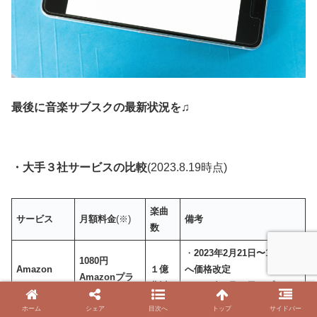
最後に音楽サブスクの最新状況を
♫
・大手３社サービスの比較
(2023.8.19時点)
楽曲
サービス
月額料金
(※)
備考
数
・
2023年2月21日〜1080円
1080円
Amazon
１億
へ価格改定
Amazonプラ
Music
曲以
・2023年8月15日〜プライ
イム会員は980
Unlimited
上
ム会員の料金が980円に改
円
ホーム
シェア
目次へ
トップ
サイドバー