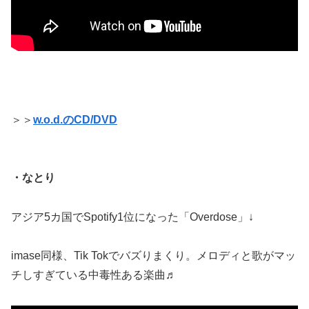
＞＞
w.o.d.のCD/DVD
・なとり
アジア5カ国でSpotify1位になった「Overdose」↓
imase同様、Tik Tokでバズりまくり。メロディと歌がマッ
チしすぎている中毒性ある楽曲♬