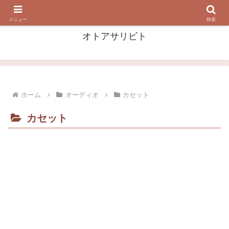
音・音楽を 掘って 漁って 浴びる！
メニュー
検索
オトアサリビト
ホーム
オーディオ
カセット
カセット