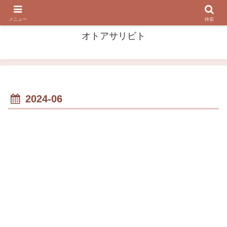
音・音楽を 掘って 漁って 浴びる！
メニュー
検索
オトアサリビト
2024-06