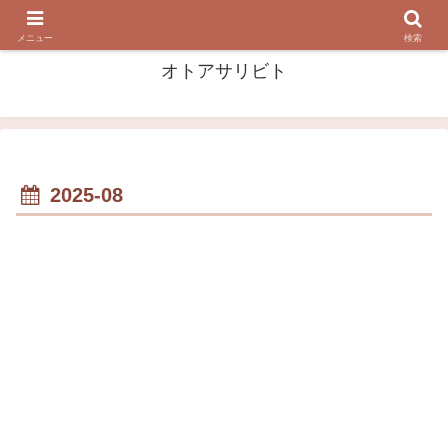
音・音楽を 掘って 漁って 浴びる！
メニュー
検索
オトアサリビト
2025-08