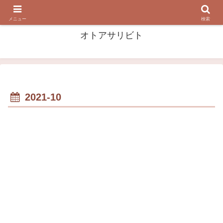
音・音楽を 掘って 漁って 浴びる！
メニュー
検索
オトアサリビト
2021-10