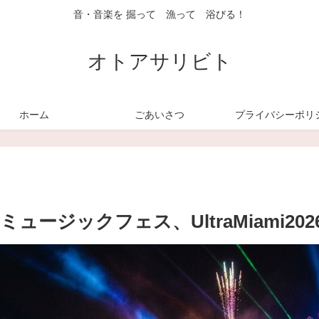
音・音楽を 掘って 漁って 浴びる！
オトアサリビト
ホーム
ごあいさつ
プライバシーポリ
ジックフェス、UltraMiami202