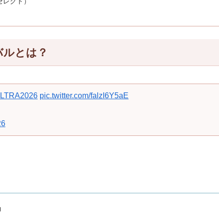
t」（セレクト）
バルとは？
LTRA2026
pic.twitter.com/falzI6Y5aE
26
」