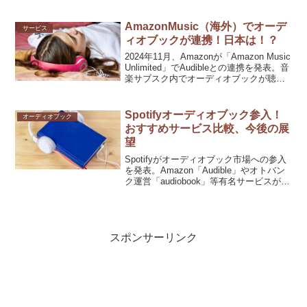
典は？など、お得かどうかについて解
説。キャンペーン情報も。
AmazonMusic（海外）でオーデ
サービス
ィオブックが連携！日本は！？
2024年11月、Amazonが「Amazon Music
Unlimited」でAudibleとの連携を発表。音
楽サブスク内でオーディオブックが聴け
るように。（毎月１冊）まずは地域限定
でのサービス。内容紹介と、日本の見通
しについて。
Spotifyオーディオブック参入！
オーディオブック
おすすめサービス比較、今後の展
望
Spotifyがオーディオブック市場への参入
を発表。Amazon「Audible」やオトバン
ク運営「audiobook」等有名サービスがあ
る中、ポッドキャスト市場を制した
Spotify参入で勢力図が大きく変わる？オ
ーディオブックとは？サービス比較、お
すすめの聴き方や今後の市場展望まで紹
介。
スポンサーリンク