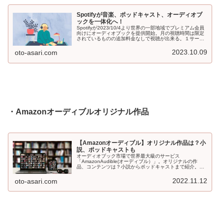
Spotifyが音楽、ポッドキャスト、オーディオブ
ックを一体化へ！
Spotifyが2023/10/4より世界の一部地域でプレミアム会員
向けにオーディオブックを提供開始。月の視聴時間は限定
されているものの追加料金なしで視聴が出来る。１サービ
ス・アプリで「音楽」＋「ポッドキャスト」＋「オーディ
オブック」利用可能へ。
2023.10.09
oto-asari.com
・Amazonオーディブルオリジナル作品
【Amazonオーディブル】オリジナル作品は？小
説、ポッドキャストも
オーディオブック市場で世界最大級のサービス
「AmazonAudible(オーディブル）」。オリジナルの作
品、コンテンツは？小説からポッドキャストまで紹介。
「オーディオファースト」って何？独占配信とは？最後に
おすすめの聞き方(ネックスピーカー、Alexa搭載スピーカ
2022.11.12
oto-asari.com
ー)も紹介します。