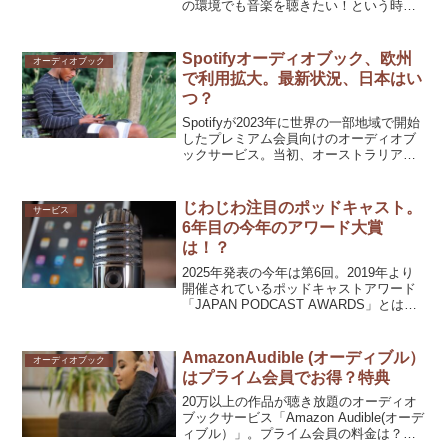
の環境でも音楽を聴きたい！という時に
も役立ちます。電車や車、飛行機などの
移動中。散歩やジョギング、キャンプや
フェスでも。オフライン再生の方法、メ
Spotifyオーディオブック、欧州
オーディオブック
リット、利用シーンを紹介。おすすめの
で利用拡大。最新状況、日本はい
音楽サブスクも紹介。
つ？
Spotifyが2023年に世界の一部地域で開始
したプレミアム会員向けのオーディオブ
ックサービス。当初、オーストラリア・
英国・アメリカなど地域が限られていま
したが、2024年、そして2025年と欧州中
心に利用可能な国が拡大中。最新状況紹
じわじわ注目のポッドキャスト。
サービス
介。
6年目の今年のアワード大賞
は！？
2025年発表の今年は第6回。2019年より
開催されているポッドキャストアワード
「JAPAN PODCAST AWARDS」とは？
世界的にもじわじわ注目されているポッ
ドキャスト。日程やSpotify、Amazonオ
ーディブル、radikoで聴けるノミネート作
AmazonAudible (オーディブル）
オーディオブック
品など紹介。
はプライム会員でお得？特典
20万以上の作品が聴き放題のオーディオ
ブックサービス「Amazon Audible(オーデ
ィブル）」。プライム会員の料金は？特