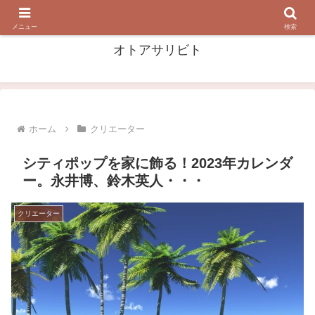
音・音楽を 掘って 漁って 浴びる！
メニュー
検索
オトアサリビト
ホーム
クリエーター
シティポップを家に飾る！2023年カレンダ
ー。永井博、鈴木英人・・・
クリエーター