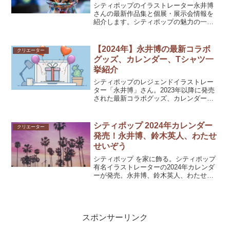
シティポップのイラストレーター永井博
さんの最新作品集と個展・展示会情報を
紹介します。シティポップの魅力の一つ
がレコードジャケット。オシャレで洗練
されたイラストを手がける永井博とは。
【2024年】永井博の最新コラボ
クリエーター
グッズ、カレンダー、Tシャツ一
挙紹介
シティポップのレジェンドイラストレー
ター「永井博」さん。2023年以降に発売
された最新コラボグッズ、カレンダー、T
シャツを一挙紹介。マンハッタンポーテ
ージのバッグ、2024カレンダー、メルロ
ーズ×wpc.の傘やレイングッズ・Tシャツ
シティポップ 2024年カレンダー
クリエーター
まで。
発売！永井博、鈴木英人、わたせ
せいぞう
シティポップ を家に飾る。シティポップ
有名イラストレーターの2024年カレンダ
ーが発売。永井博、鈴木英人、わたせせ
いぞうさんのカレンダー。
スポンサーリンク