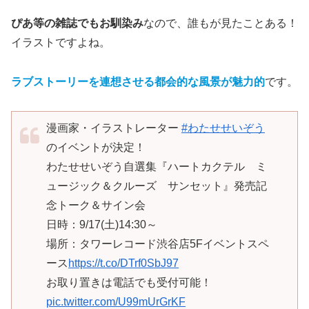
ぴあ等の雑誌でもお馴染み
なので、誰もが見たことある！
イラストですよね。
ラブストーリーを連想させる都会的な風景が魅力的
です。
漫画家・イラストレーター
#わたせせいぞう
のイベントが決定！
わたせせいぞう自選集『ハートカクテル ミ
ュージック＆クルーズ サンセット』発売記
念トーク＆サイン会
日時：9/17(土)14:30～
場所：タワーレコード渋谷店5Fイベントスペ
ース
https://t.co/DTrf0SbJ97
お取り置きは電話でも受付可能！
pic.twitter.com/U99mUrGrKF