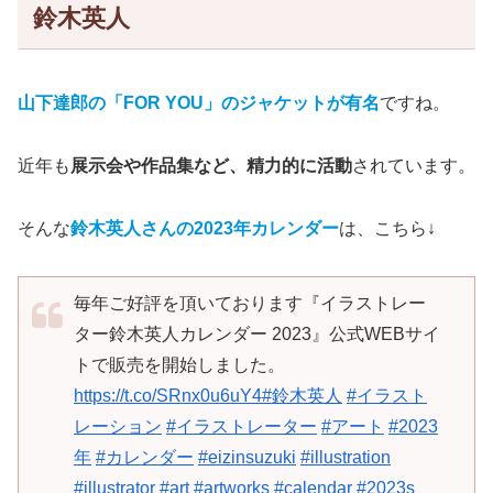
鈴木英人
山下達郎の「FOR YOU」のジャケットが有名
ですね。
近年も
展示会や作品集など、精力的に活動
されています。
そんな
鈴木英人さんの2023年カレンダー
は、こちら↓
毎年ご好評を頂いております『イラストレー
ター鈴木英人カレンダー 2023』公式WEBサイ
トで販売を開始しました。
https://t.co/SRnx0u6uY4
#鈴木英人
#イラスト
レーション
#イラストレーター
#アート
#2023
年
#カレンダー
#eizinsuzuki
#illustration
#illustrator
#art
#artworks
#calendar
#2023s