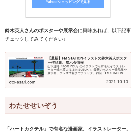
Yahoo!ショッピングで見る
鈴木英人さんのポスターや展示会
に興味あれば、以下記事
チェックしてみてください↓
【最新】FM STATIONイラストの鈴木英人ポスタ
ー作品集、展示会情報
山下達郎「FOR YOU」のイラストでも有名なイラストレ
ーター鈴木英人(EIZIN SUZUKI)。最新のポスター作品集や
展示会、グッズ情報までチェック。雑誌「FM STATION」
のイラストも有名で、2022年7月にはコンセプトを再現し
たコンピレーションアルバム「FM STATION 8090」がリ
2021.10.10
oto-asari.com
リース。80年代、シティポップ好きにオススメです。
わたせせいぞう
「ハートカクテル」で有名な漫画家、イラストレーター。