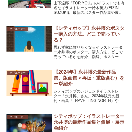
山下達郎「FOR YOU」のイラストでも有
名なイラストレーター鈴木英人(EIZIN
SUZUKI)。最新のポスター作品集や展示
会、グッズ情報までチェック。雑誌「FM
STATION」のイラストも有名で、2022年
7月にはコンセプトを再現したコンピレー
【シティポップ】永井博のポスタ
クリエーター
ションアルバム「FM STATION 8090」が
ー購入の方法。どこで売ってい
リリース。80年代、シティポップ好きに
る？
オススメです。
思わず家に飾りたくなるイラストレータ
ー永井博のポスター。購入方法、どこで
売っているかを紹介。額縁、ポスターフ
レームに入れて飾れば、洗練された異空
間のスペースに。
【2024年】永井博の最新作品
クリエーター
集、版画集＜再販・重版含む）を
一挙紹介
シティポップのレジェンドイラストレー
ター「永井博」さん。2024年販売の新
刊・画集「TRAVELLING NORTH」や過
去販売・品切れになっていて2024年に再
販、重版された作品集を紹介
シティポップ：イラストレーター
クリエーター
永井博の最新作品集と個展・展示
会紹介