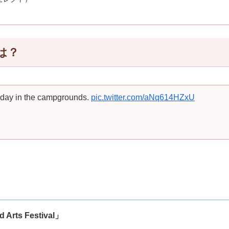
とは？
ursday in the campgrounds.
pic.twitter.com/aNq614HZxU
Arts Festival」