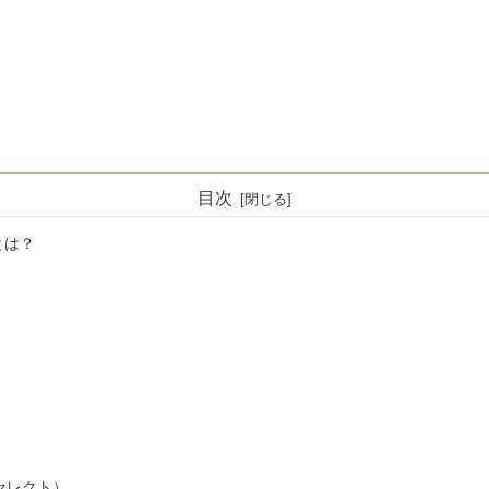
目次
とは？
ト
t」（セレクト）